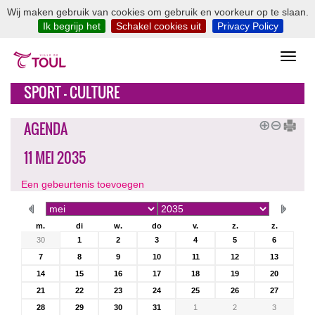
Wij maken gebruik van cookies om gebruik en voorkeur op te slaan.
Ik begrijp het
Schakel cookies uit
Privacy Policy
SPORT - CULTURE
AGENDA
11 MEI 2035
Een gebeurtenis toevoegen
m.
di
w.
do
v.
z.
z.
30
1
2
3
4
5
6
7
8
9
10
11
12
13
14
15
16
17
18
19
20
21
22
23
24
25
26
27
28
29
30
31
1
2
3