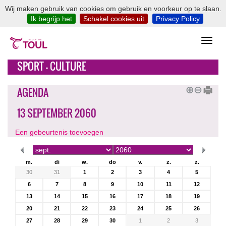
Wij maken gebruik van cookies om gebruik en voorkeur op te slaan.
Ik begrijp het
Schakel cookies uit
Privacy Policy
SPORT - CULTURE
AGENDA
13 SEPTEMBER 2060
Een gebeurtenis toevoegen
m.
di
w.
do
v.
z.
z.
30
31
1
2
3
4
5
6
7
8
9
10
11
12
13
14
15
16
17
18
19
20
21
22
23
24
25
26
27
28
29
30
1
2
3