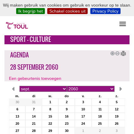
Wij maken gebruik van cookies om gebruik en voorkeur op te slaan.
Ik begrijp het
Schakel cookies uit
Privacy Policy
SPORT - CULTURE
AGENDA
28 SEPTEMBER 2060
Een gebeurtenis toevoegen
m.
di
w.
do
v.
z.
z.
30
31
1
2
3
4
5
6
7
8
9
10
11
12
13
14
15
16
17
18
19
20
21
22
23
24
25
26
27
28
29
30
1
2
3