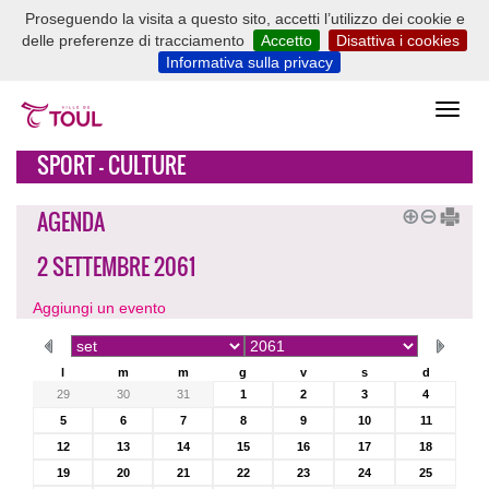
Proseguendo la visita a questo sito, accetti l’utilizzo dei cookie e
delle preferenze di tracciamento
Accetto
Disattiva i cookies
Informativa sulla privacy
SPORT - CULTURE
AGENDA
2 SETTEMBRE 2061
Aggiungi un evento
l
m
m
g
v
s
d
29
30
31
1
2
3
4
5
6
7
8
9
10
11
12
13
14
15
16
17
18
19
20
21
22
23
24
25