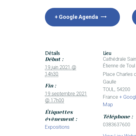
+ Google Agenda
Détails
Lieu
Début :
Cathédrale Sain
Étienne de Toul
19 juin 2021 @
14h30
Place Charles 
Gaulle
Fin :
TOUL
,
54200
19 septembre 2021
France
+ Goog
@ 17h00
Map
Étiquettes
Téléphone :
évènement :
0383637600
Expositions