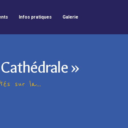
nts
Infos pratiques
Galerie
 Cathédrale »
és sur la...