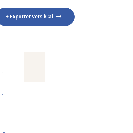
+ Exporter vers iCal
t-
de
le