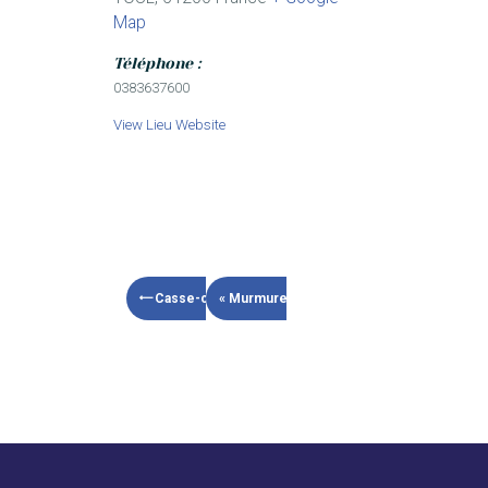
Map
Téléphone :
0383637600
View Lieu Website
Casse-croûte de Quasimodo
« Murmures de la cathédrale »