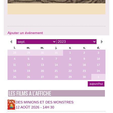
Ajouter un événement
l.
m.
m.
j.
v.
s.
d.
28
29
30
31
1
2
3
4
5
6
7
8
9
10
11
12
13
14
15
16
17
18
19
20
21
22
23
24
25
26
27
28
29
30
1
aujourd’hui
LES FILMS A L’AFFICHE
DES MINIONS ET DES MONSTRES
12 AOÛT 2026 - 14H 30