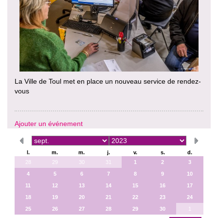
La Ville de Toul met en place un nouveau service de rendez-
vous
Ajouter un événement
l.
m.
m.
j.
v.
s.
d.
28
29
30
31
1
2
3
4
5
6
7
8
9
10
11
12
13
14
15
16
17
18
19
20
21
22
23
24
25
26
27
28
29
30
1