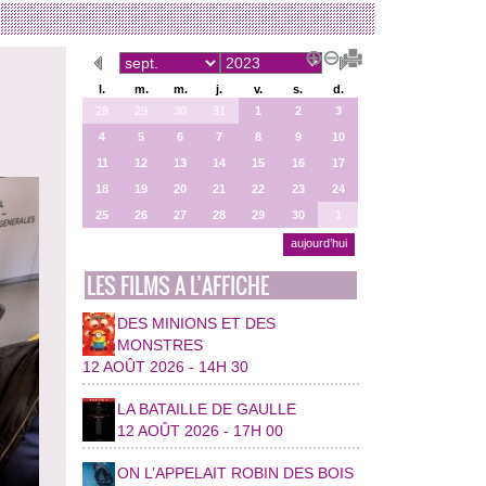
l.
m.
m.
j.
v.
s.
d.
28
29
30
31
1
2
3
4
5
6
7
8
9
10
11
12
13
14
15
16
17
18
19
20
21
22
23
24
25
26
27
28
29
30
1
aujourd’hui
LES FILMS A L’AFFICHE
DES MINIONS ET DES
MONSTRES
12 AOÛT 2026 - 14H 30
LA BATAILLE DE GAULLE
12 AOÛT 2026 - 17H 00
ON L’APPELAIT ROBIN DES BOIS