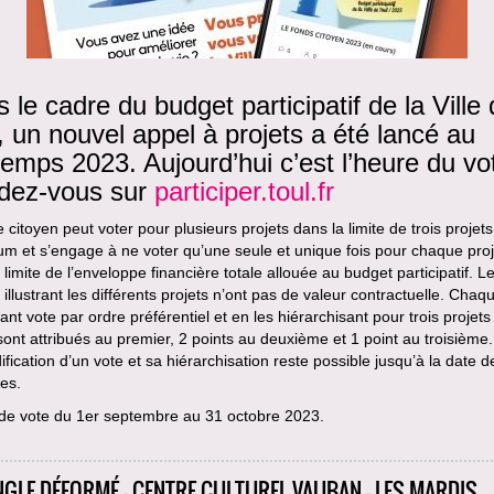
 le cadre du budget participatif de la Ville
, un nouvel appel à projets a été lancé au
temps 2023. Aujourd’hui c’est l’heure du vo
dez-vous sur
participer.toul.fr
citoyen peut voter pour plusieurs projets dans la limite de trois projets
 et s’engage à ne voter qu’une seule et unique fois pour chaque proj
 limite de l’enveloppe financière totale allouée au budget participatif. L
illustrant les différents projets n’ont pas de valeur contractuelle. Chaq
pant vote par ordre préférentiel et en les hiérarchisant pour trois projets 
sont attribués au premier, 2 points au deuxième et 1 point au troisième.
fication d’un vote et sa hiérarchisation reste possible jusqu’à la date de
es.
de vote du 1er septembre au 31 octobre 2023.
NGLE DÉFORMÉ - CENTRE CULTUREL VAUBAN - LES MARDIS,