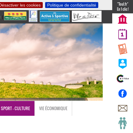
"Toul.fr"
Désactiver les cookies
Politique de confidentialité
En 1 clic !
t
|
nl
SPORT - CULTURE
VIE ÉCONOMIQUE