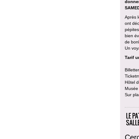
donner
SAMED
Après l
ont dé
pépites
bien é
de bon
Un voy
Tarif u
Billetter
Ticketm
Hôtel d
Musée d
Sur pla
LE PA
SALL
Cerc