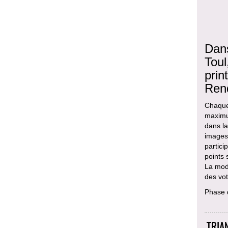
Dans
Toul
prin
Ren
Chaque 
maximum
dans la
images 
partici
points 
La modi
des vot
Phase 
TRIA