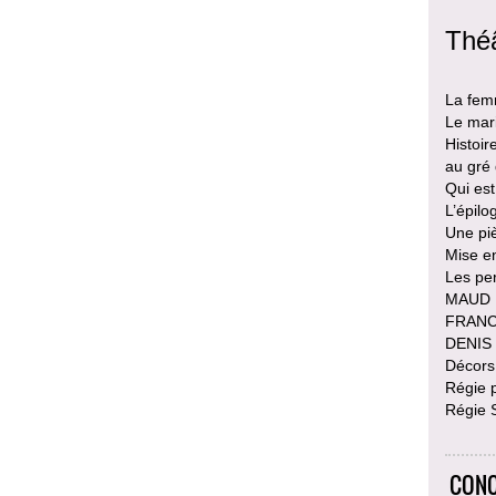
Théâ
La femm
Le mar
Histoir
au gré 
Qui est
L’épilo
Une pi
Mise e
Les pe
MAUD 
FRANCK
DENIS 
Décors
Régie 
Régie 
CONC