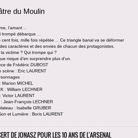
tre du Moulin
e, l’amant ...
i trompé débarque ...
e cent fois, mille fois répétée ... Ce triangle banal va se déformer
des caractères et des envies de chacun des protagonistes.
 la victime ? Qui trompe qui ?
gue risque d’en surprendre plus d’un.
èce de Frédéric DUBOST
n scène : Eric LAURENT
rsonnages
: Marion MICHEL
 : William LECHNER
: Victor LAURENT
 : Jean-François LECHNER
plateau : Isabelle GRUBER
Son et Lumière : Boris LAURENT
ERT DE JONASZ POUR LES 10 ANS DE L’ARSENAL