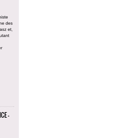
niste
mme des
asz et,
utant
er
CE -