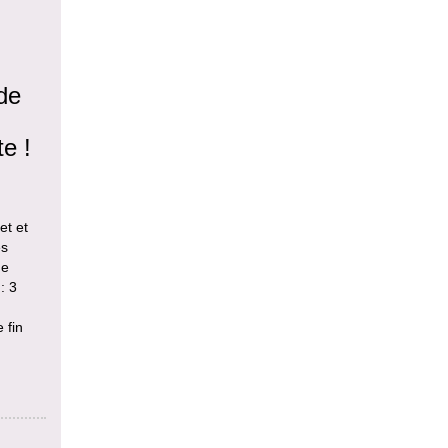
 de
te !
et et
es
ue
: 3
 fin