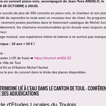
a un concert piano-voix, accompagné de Jean-Yves ANGELO, le
I 28 OCTOBRE à 20h30.
e succès de plus de 300 concerts en piano-voix, le chanteur et son pia
cidé de reprendre la route avec un nouveau tour de chant. Au progra
 rarement jouées piochées dans le foisonnant catalogue de Michel Jon
videmment, les chansons incontournables qu’on écoute avec toujours a
heur.
age musical, une expérience intime et intense à ne surtout pas manqu
nique : 10 ans = 10 € !
ie :
aster (+2€ de frais) ➡️
https://shorturl.at/ADLSZ
e Ville de Toul
’Art et d’Histoire Michel Hachet
ce le jour du concert dans la limite des places disponibles
TRIMOINE LIÉ À L’EAU DANS LE CANTON DE TOUL - CONFÉREN
E DES ADJUDICATIONS
le d’Etudes Locales du Toulois