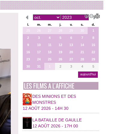
l.
m.
m.
j.
v.
s.
d.
25
26
27
28
29
30
1
2
3
4
5
6
7
8
9
10
11
12
13
14
15
16
17
18
19
20
21
22
23
24
25
26
27
28
29
30
31
1
2
3
4
5
aujourd’hui
LES FILMS A L’AFFICHE
DES MINIONS ET DES
MONSTRES
12 AOÛT 2026 - 14H 30
LA BATAILLE DE GAULLE
12 AOÛT 2026 - 17H 00