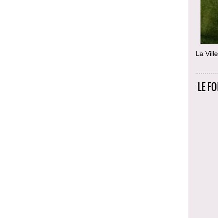
La Vill
LE F