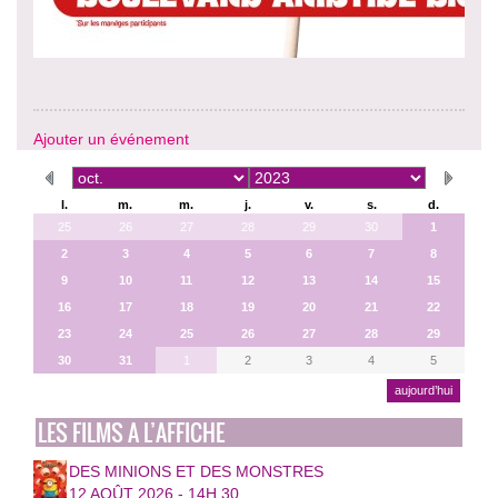
Ajouter un événement
l.
m.
m.
j.
v.
s.
d.
25
26
27
28
29
30
1
2
3
4
5
6
7
8
9
10
11
12
13
14
15
16
17
18
19
20
21
22
23
24
25
26
27
28
29
30
31
1
2
3
4
5
aujourd’hui
LES FILMS A L’AFFICHE
DES MINIONS ET DES MONSTRES
12 AOÛT 2026 - 14H 30