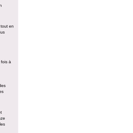
n
 tout en
lus
fois à
des
es
t
nze
les