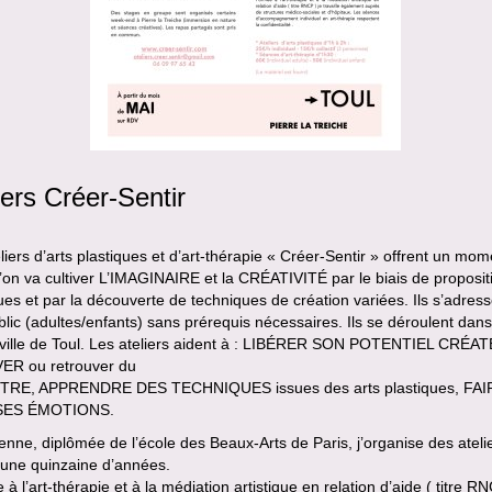
iers Créer-Sentir
liers d’arts plastiques et d’art-thérapie « Créer-Sentir » offrent un mom
l’on va cultiver L’IMAGINAIRE et la CRÉATIVITÉ par le biais de proposit
ques et par la découverte de techniques de création variées. Ils s’adres
blic (adultes/enfants) sans prérequis nécessaires. Ils se déroulent dans
-ville de Toul. Les ateliers aident à : LIBÉRER SON POTENTIEL CRÉA
R ou retrouver du
TRE, APPRENDRE DES TECHNIQUES issues des arts plastiques, FAI
SES ÉMOTIONS.
ienne, diplômée de l’école des Beaux-Arts de Paris, j’organise des ateli
 une quinzaine d’années.
à l’art-thérapie et à la médiation artistique en relation d’aide ( titre RN