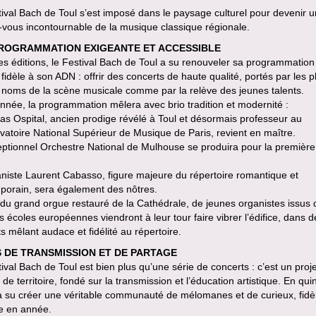
ival Bach de Toul s’est imposé dans le paysage culturel pour devenir u
vous incontournable de la musique classique régionale.
ROGRAMMATION EXIGEANTE ET ACCESSIBLE
des éditions, le Festival Bach de Toul a su renouveler sa programmation
 fidèle à son ADN : offrir des concerts de haute qualité, portés par les p
 noms de la scène musicale comme par la relève des jeunes talents.
nnée, la programmation mêlera avec brio tradition et modernité :
s Ospital, ancien prodige révélé à Toul et désormais professeur au
atoire National Supérieur de Musique de Paris, revient en maître.
eptionnel Orchestre National de Mulhouse se produira pour la première 
aniste Laurent Cabasso, figure majeure du répertoire romantique et
porain, sera également des nôtres.
du grand orgue restauré de la Cathédrale, de jeunes organistes issus 
 écoles européennes viendront à leur tour faire vibrer l’édifice, dans d
s mêlant audace et fidélité au répertoire.
S DE TRANSMISSION ET DE PARTAGE
ival Bach de Toul est bien plus qu’une série de concerts : c’est un proje
l de territoire, fondé sur la transmission et l’éducation artistique. En qui
 a su créer une véritable communauté de mélomanes et de curieux, fidè
e en année.