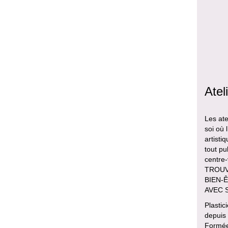
Atel
Les ate
soi où 
artisti
tout pu
centre
TROUVE
BIEN-Ê
AVEC 
Plastic
depuis
Formée 