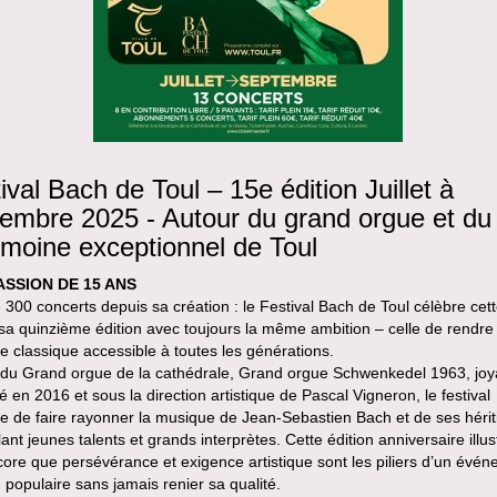
ival Bach de Toul – 15e édition Juillet à
embre 2025 - Autour du grand orgue et du
imoine exceptionnel de Toul
ASSION DE 15 ANS
 300 concerts depuis sa création : le Festival Bach de Toul célèbre cet
a quinzième édition avec toujours la même ambition – celle de rendre 
 classique accessible à toutes les générations.
 du Grand orgue de la cathédrale, Grand orgue Schwenkedel 1963, jo
é en 2016 et sous la direction artistique de Pascal Vigneron, le festival
e de faire rayonner la musique de Jean-Sebastien Bach et de ses hérit
lant jeunes talents et grands interprètes. Cette édition anniversaire illu
core que persévérance et exigence artistique sont les piliers d’un évé
populaire sans jamais renier sa qualité.