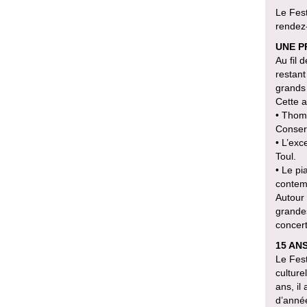
Le Fest
rendez-
UNE P
Au fil 
restant
grands
Cette a
• Thoma
Conserv
• L’exc
Toul.
• Le pi
contem
Autour 
grandes
concert
15 AN
Le Fest
culture
ans, il
d’anné