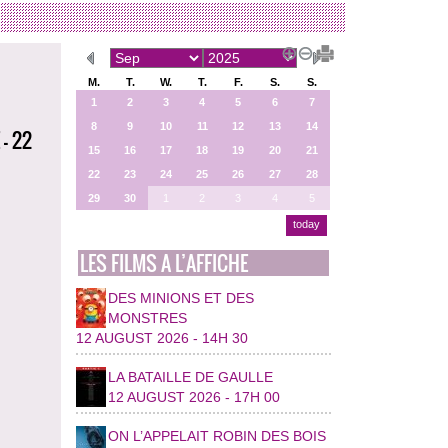
M.
T.
W.
T.
F.
S.
S.
1
2
3
4
5
6
7
8
9
10
11
12
13
14
- 22
15
16
17
18
19
20
21
22
23
24
25
26
27
28
29
30
1
2
3
4
5
today
LES FILMS A L’AFFICHE
DES MINIONS ET DES
MONSTRES
12 AUGUST 2026 - 14H 30
LA BATAILLE DE GAULLE
12 AUGUST 2026 - 17H 00
ON L’APPELAIT ROBIN DES BOIS