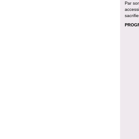
Par son
accessi
sacrifie
PROGR