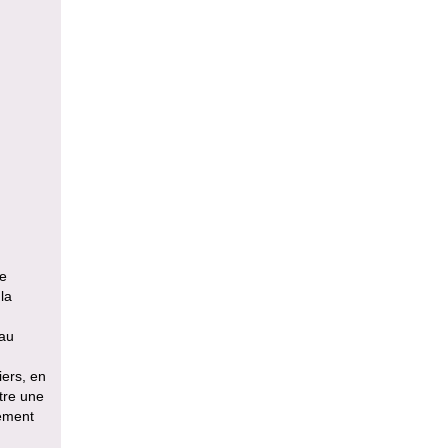
te
la
yau
iers, en
stre une
nement