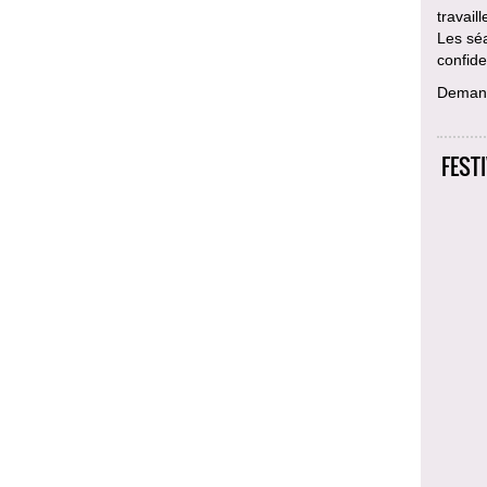
travail
Les sé
confiden
Deman
FEST