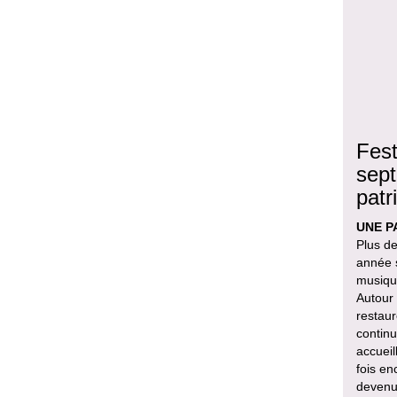
Fest
sept
patr
UNE P
Plus de
année s
musique
Autour
restaur
continu
accueil
fois en
devenu 