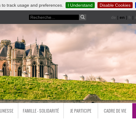
 to track usage and preferences.
I Understand
Disable Cookies
de
|
en
|
fr
|
i
EUNESSE
FAMILLE - SOLIDARITÉ
JE PARTICIPE
CADRE DE VIE