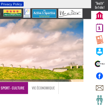
"Toul.fr"
Privacy Policy
En 1 clic !
t
|
nl
SPORT - CULTURE
VIE ÉCONOMIQUE