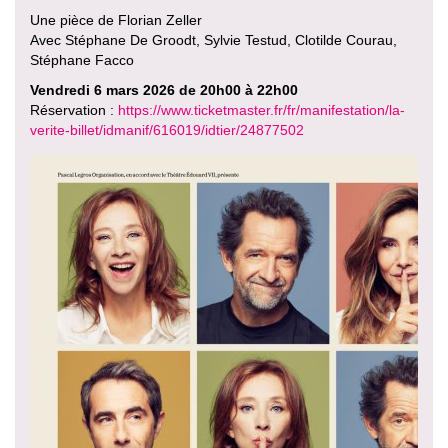
Une pièce de Florian Zeller
Avec Stéphane De Groodt, Sylvie Testud, Clotilde Courau,
Stéphane Facco
Vendredi 6 mars 2026 de 20h00 à 22h00
Réservation :
https://www.ticketmaster.fr/fr/manifestation/la-
verite-billet/idmanif/616019/idtier/24877502