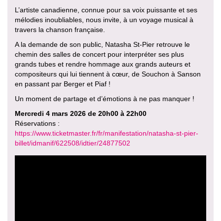
L’artiste canadienne, connue pour sa voix puissante et ses
mélodies inoubliables, nous invite, à un voyage musical à
travers la chanson française.
A la demande de son public, Natasha St-Pier retrouve le
chemin des salles de concert pour interpréter ses plus
grands tubes et rendre hommage aux grands auteurs et
compositeurs qui lui tiennent à cœur, de Souchon à Sanson
en passant par Berger et Piaf !
Un moment de partage et d’émotions à ne pas manquer !
Mercredi 4 mars 2026 de 20h00 à 22h00
Réservations :
https://www.ticketmaster.fr/fr/manifestation/natasha-st-pier-
billet/idmanif/622508/idtier/24877502