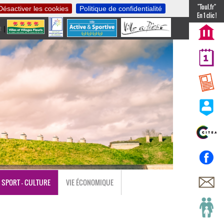
"Toul.fr"
Désactiver les cookies
Politique de confidentialité
En 1 clic !
t
|
nl
SPORT - CULTURE
VIE ÉCONOMIQUE