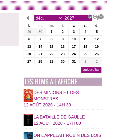
l.
m.
m.
j.
v.
s.
d.
29
30
1
2
3
4
5
6
7
8
9
10
11
12
13
14
15
16
17
18
19
20
21
22
23
24
25
26
27
28
29
30
31
1
2
aujourd’hui
LES FILMS A L’AFFICHE
DES MINIONS ET DES
MONSTRES
12 AOÛT 2026 - 14H 30
LA BATAILLE DE GAULLE
12 AOÛT 2026 - 17H 00
ON L’APPELAIT ROBIN DES BOIS