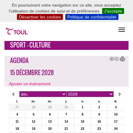
En poursuivant votre navigation sur ce site, vous acceptez
l’utilisation de cookies de suivi et de préférences
J’accepte
Désactiver les cookies
Politique de confidentialité
SPORT - CULTURE
AGENDA
15 DÉCEMBRE 2028
Ajouter un événement
l.
m.
m.
j.
v.
s.
d.
27
28
29
30
1
2
3
4
5
6
7
8
9
10
11
12
13
14
15
16
17
18
19
20
21
22
23
24