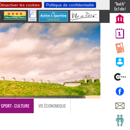
"Toul.fr"
Désactiver les cookies
Politique de confidentialité
En 1 clic !
t
|
nl
SPORT - CULTURE
VIE ÉCONOMIQUE