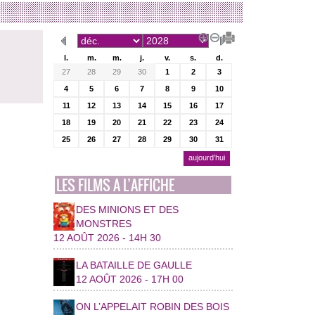
l.
m.
m.
j.
v.
s.
d.
27
28
29
30
1
2
3
4
5
6
7
8
9
10
11
12
13
14
15
16
17
18
19
20
21
22
23
24
25
26
27
28
29
30
31
aujourd’hui
LES FILMS A L’AFFICHE
DES MINIONS ET DES
MONSTRES
12 AOÛT 2026 - 14H 30
LA BATAILLE DE GAULLE
12 AOÛT 2026 - 17H 00
ON L’APPELAIT ROBIN DES BOIS