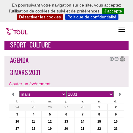
En poursuivant votre navigation sur ce site, vous acceptez
l’utilisation de cookies de suivi et de préférences
J’accepte
Désactiver les cookies
Politique de confidentialité
SPORT - CULTURE
AGENDA
3 MARS 2031
Ajouter un événement
l.
m.
m.
j.
v.
s.
d.
24
25
26
27
28
1
2
3
4
5
6
7
8
9
10
11
12
13
14
15
16
17
18
19
20
21
22
23