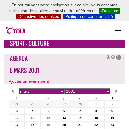
En poursuivant votre navigation sur ce site, vous acceptez
l’utilisation de cookies de suivi et de préférences
J’accepte
Désactiver les cookies
Politique de confidentialité
SPORT - CULTURE
AGENDA
8 MARS 2031
Ajouter un événement
l.
m.
m.
j.
v.
s.
d.
24
25
26
27
28
1
2
3
4
5
6
7
8
9
10
11
12
13
14
15
16
17
18
19
20
21
22
23