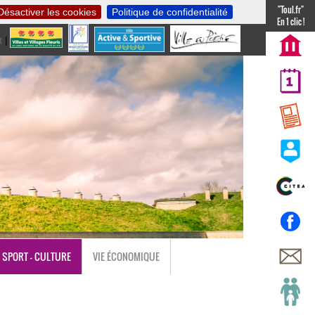
"Toul.fr"
Désactiver les cookies
Politique de confidentialité
En 1 clic !
t
|
nl
SPORT - CULTURE
VIE ÉCONOMIQUE