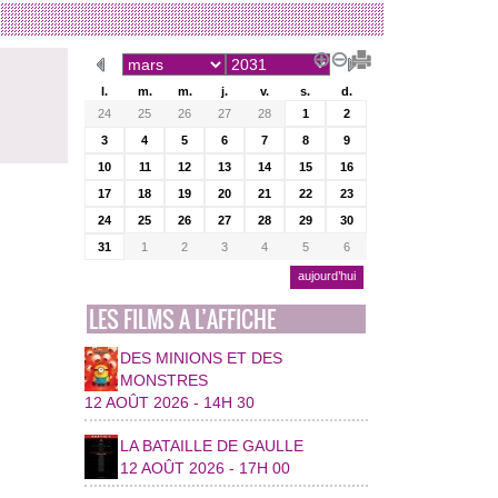
l.
m.
m.
j.
v.
s.
d.
24
25
26
27
28
1
2
3
4
5
6
7
8
9
10
11
12
13
14
15
16
17
18
19
20
21
22
23
24
25
26
27
28
29
30
31
1
2
3
4
5
6
aujourd’hui
LES FILMS A L’AFFICHE
DES MINIONS ET DES
MONSTRES
12 AOÛT 2026 - 14H 30
LA BATAILLE DE GAULLE
12 AOÛT 2026 - 17H 00