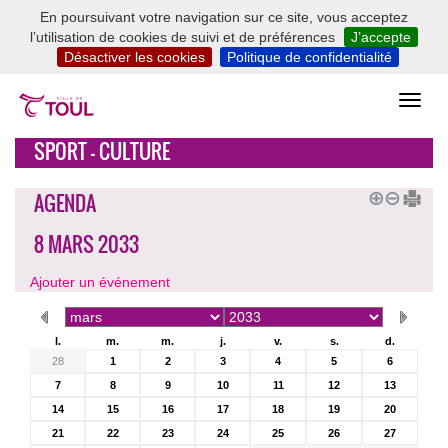
En poursuivant votre navigation sur ce site, vous acceptez
l’utilisation de cookies de suivi et de préférences
J’accepte
Désactiver les cookies
Politique de confidentialité
SPORT - CULTURE
AGENDA
8 MARS 2033
Ajouter un événement
l.
m.
m.
j.
v.
s.
d.
28
1
2
3
4
5
6
7
8
9
10
11
12
13
14
15
16
17
18
19
20
21
22
23
24
25
26
27