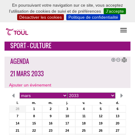
En poursuivant votre navigation sur ce site, vous acceptez
l’utilisation de cookies de suivi et de préférences
J’accepte
Désactiver les cookies
Politique de confidentialité
SPORT - CULTURE
AGENDA
21 MARS 2033
Ajouter un événement
l.
m.
m.
j.
v.
s.
d.
28
1
2
3
4
5
6
7
8
9
10
11
12
13
14
15
16
17
18
19
20
21
22
23
24
25
26
27