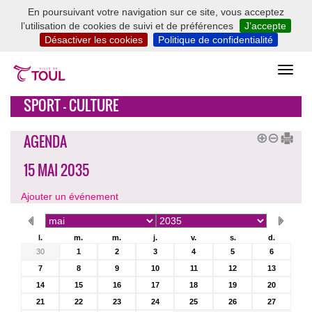
En poursuivant votre navigation sur ce site, vous acceptez
l’utilisation de cookies de suivi et de préférences
J’accepte
Désactiver les cookies
Politique de confidentialité
SPORT - CULTURE
AGENDA
15 MAI 2035
Ajouter un événement
l.
m.
m.
j.
v.
s.
d.
30
1
2
3
4
5
6
7
8
9
10
11
12
13
14
15
16
17
18
19
20
21
22
23
24
25
26
27