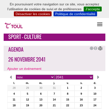
En poursuivant votre navigation sur ce site, vous acceptez
l’utilisation de cookies de suivi et de préférences
J’accepte
Désactiver les cookies
Politique de confidentialité
SPORT - CULTURE
AGENDA
26 NOVEMBRE 2041
Ajouter un événement
l.
m.
m.
j.
v.
s.
d.
28
29
30
31
1
2
3
4
5
6
7
8
9
10
11
12
13
14
15
16
17
18
19
20
21
22
23
24