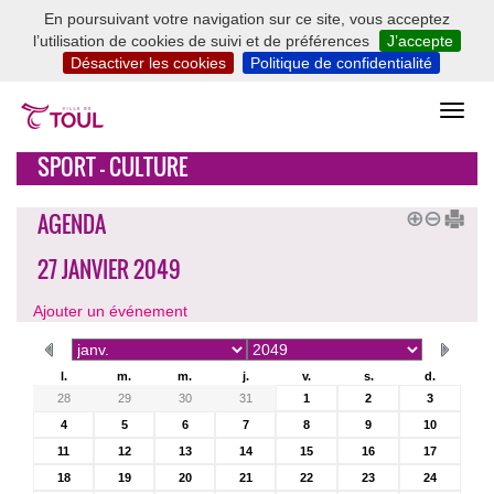
En poursuivant votre navigation sur ce site, vous acceptez
l’utilisation de cookies de suivi et de préférences
J’accepte
Désactiver les cookies
Politique de confidentialité
SPORT - CULTURE
AGENDA
27 JANVIER 2049
Ajouter un événement
l.
m.
m.
j.
v.
s.
d.
28
29
30
31
1
2
3
4
5
6
7
8
9
10
11
12
13
14
15
16
17
18
19
20
21
22
23
24