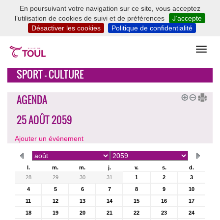
En poursuivant votre navigation sur ce site, vous acceptez
l’utilisation de cookies de suivi et de préférences
J’accepte
Désactiver les cookies
Politique de confidentialité
SPORT - CULTURE
AGENDA
25 AOÛT 2059
Ajouter un événement
l.
m.
m.
j.
v.
s.
d.
28
29
30
31
1
2
3
4
5
6
7
8
9
10
11
12
13
14
15
16
17
18
19
20
21
22
23
24