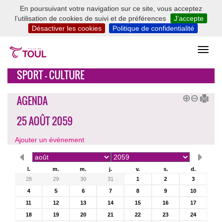
En poursuivant votre navigation sur ce site, vous acceptez
l’utilisation de cookies de suivi et de préférences
J’accepte
Désactiver les cookies
Politique de confidentialité
SPORT - CULTURE
AGENDA
25 AOÛT 2059
Ajouter un événement
l.
m.
m.
j.
v.
s.
d.
28
29
30
31
1
2
3
4
5
6
7
8
9
10
11
12
13
14
15
16
17
18
19
20
21
22
23
24