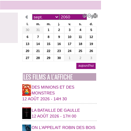
l.
m.
m.
j.
v.
s.
d.
30
31
1
2
3
4
5
6
7
8
9
10
11
12
13
14
15
16
17
18
19
20
21
22
23
24
25
26
27
28
29
30
1
2
3
aujourd’hui
LES FILMS A L’AFFICHE
DES MINIONS ET DES
MONSTRES
12 AOÛT 2026 - 14H 30
LA BATAILLE DE GAULLE
12 AOÛT 2026 - 17H 00
ON L’APPELAIT ROBIN DES BOIS