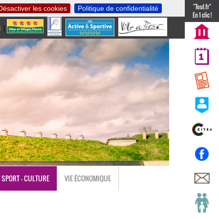
"Toul.fr"
Désactiver les cookies
Politique de confidentialité
En 1 clic !
t
|
nl
SPORT - CULTURE
VIE ÉCONOMIQUE