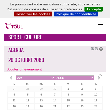
En poursuivant votre navigation sur ce site, vous acceptez
l’utilisation de cookies de suivi et de préférences
J’accepte
Désactiver les cookies
Politique de confidentialité
SPORT - CULTURE
AGENDA
20 OCTOBRE 2060
Ajouter un événement
l.
m.
m.
j.
v.
s.
d.
27
28
29
30
1
2
3
4
5
6
7
8
9
10
11
12
13
14
15
16
17
18
19
20
21
22
23
24