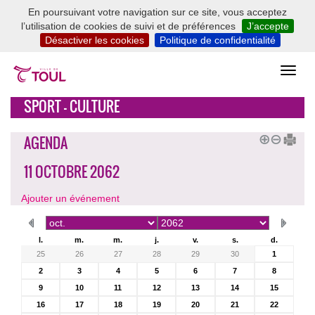
En poursuivant votre navigation sur ce site, vous acceptez
l’utilisation de cookies de suivi et de préférences
J’accepte
Désactiver les cookies
Politique de confidentialité
SPORT - CULTURE
AGENDA
11 OCTOBRE 2062
Ajouter un événement
l.
m.
m.
j.
v.
s.
d.
25
26
27
28
29
30
1
2
3
4
5
6
7
8
9
10
11
12
13
14
15
16
17
18
19
20
21
22