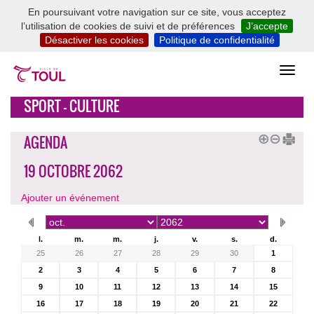
En poursuivant votre navigation sur ce site, vous acceptez
l’utilisation de cookies de suivi et de préférences
J’accepte
Désactiver les cookies
Politique de confidentialité
SPORT - CULTURE
AGENDA
19 OCTOBRE 2062
Ajouter un événement
l.
m.
m.
j.
v.
s.
d.
25
26
27
28
29
30
1
2
3
4
5
6
7
8
9
10
11
12
13
14
15
16
17
18
19
20
21
22