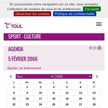
En poursuivant votre navigation sur ce site, vous acceptez
l’utilisation de cookies de suivi et de préférences
J’accepte
Désactiver les cookies
Politique de confidentialité
SPORT - CULTURE
AGENDA
5 FÉVRIER 2066
Ajouter un événement
l.
m.
m.
j.
v.
s.
d.
1
2
3
4
5
6
7
8
9
10
11
12
13
14
15
16
17
18
19
20
21
22
23
24
25
26
27
28