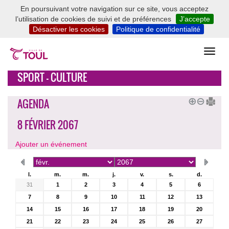
En poursuivant votre navigation sur ce site, vous acceptez
l’utilisation de cookies de suivi et de préférences
J’accepte
Désactiver les cookies
Politique de confidentialité
SPORT - CULTURE
AGENDA
8 FÉVRIER 2067
Ajouter un événement
l.
m.
m.
j.
v.
s.
d.
31
1
2
3
4
5
6
7
8
9
10
11
12
13
14
15
16
17
18
19
20
21
22
23
24
25
26
27