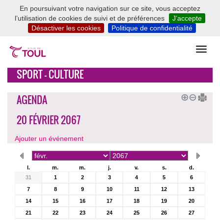
En poursuivant votre navigation sur ce site, vous acceptez
l’utilisation de cookies de suivi et de préférences
J’accepte
Désactiver les cookies
Politique de confidentialité
SPORT - CULTURE
AGENDA
20 FÉVRIER 2067
Ajouter un événement
l.
m.
m.
j.
v.
s.
d.
31
1
2
3
4
5
6
7
8
9
10
11
12
13
14
15
16
17
18
19
20
21
22
23
24
25
26
27