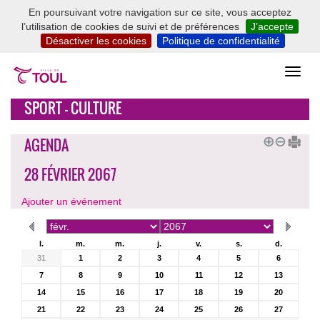
En poursuivant votre navigation sur ce site, vous acceptez
l’utilisation de cookies de suivi et de préférences
J’accepte
Désactiver les cookies
Politique de confidentialité
SPORT - CULTURE
AGENDA
28 FÉVRIER 2067
Ajouter un événement
l.
m.
m.
j.
v.
s.
d.
31
1
2
3
4
5
6
7
8
9
10
11
12
13
14
15
16
17
18
19
20
21
22
23
24
25
26
27