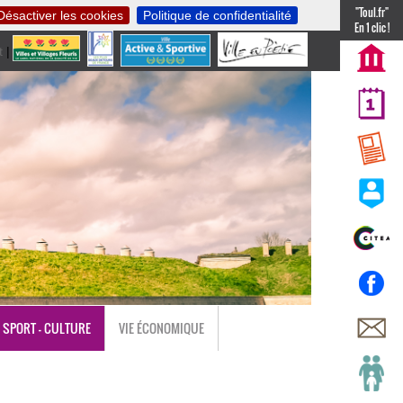
"Toul.fr"
Désactiver les cookies
Politique de confidentialité
En 1 clic !
t
|
nl
SPORT - CULTURE
VIE ÉCONOMIQUE