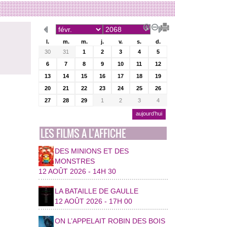
l.
m.
m.
j.
v.
s.
d.
30
31
1
2
3
4
5
6
7
8
9
10
11
12
13
14
15
16
17
18
19
20
21
22
23
24
25
26
27
28
29
1
2
3
4
aujourd’hui
LES FILMS A L’AFFICHE
DES MINIONS ET DES
MONSTRES
12 AOÛT 2026 - 14H 30
LA BATAILLE DE GAULLE
12 AOÛT 2026 - 17H 00
ON L’APPELAIT ROBIN DES BOIS