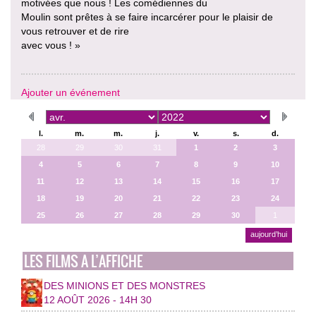
motivées que nous ! Les comédiennes du
Moulin sont prêtes à se faire incarcérer pour le plaisir de
vous retrouver et de rire
avec vous ! »
Ajouter un événement
l.
m.
m.
j.
v.
s.
d.
28
29
30
31
1
2
3
4
5
6
7
8
9
10
11
12
13
14
15
16
17
18
19
20
21
22
23
24
25
26
27
28
29
30
1
aujourd’hui
LES FILMS A L’AFFICHE
DES MINIONS ET DES MONSTRES
12 AOÛT 2026 - 14H 30