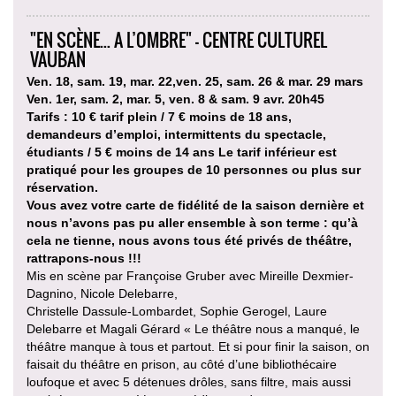
"EN SCÈNE... A L’OMBRE" - CENTRE CULTUREL
VAUBAN
Ven. 18, sam. 19, mar. 22,ven. 25, sam. 26 & mar. 29 mars
Ven. 1er, sam. 2, mar. 5, ven. 8 & sam. 9 avr. 20h45
Tarifs : 10 € tarif plein / 7 € moins de 18 ans,
demandeurs d’emploi, intermittents du spectacle,
étudiants / 5 € moins de 14 ans Le tarif inférieur est
pratiqué pour les groupes de 10 personnes ou plus sur
réservation.
Vous avez votre carte de fidélité de la saison dernière et
nous n’avons pas pu aller ensemble à son terme : qu’à
cela ne tienne, nous avons tous été privés de théâtre,
rattrapons-nous !!!
Mis en scène par Françoise Gruber avec Mireille Dexmier-
Dagnino, Nicole Delebarre,
Christelle Dassule-Lombardet, Sophie Gerogel, Laure
Delebarre et Magali Gérard « Le théâtre nous a manqué, le
théâtre manque à tous et partout. Et si pour finir la saison, on
faisait du théâtre en prison, au côté d’une bibliothécaire
loufoque et avec 5 détenues drôles, sans filtre, mais aussi