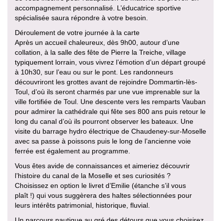
accompagnement personnalisé. L’éducatrice sportive
spécialisée saura répondre à votre besoin.
Déroulement de votre journée à la carte
Après un accueil chaleureux, dès 9h00, autour d’une
collation, à la salle des fête de Pierre la Treiche, village
typiquement lorrain, vous vivrez l’émotion d’un départ groupé
à 10h30, sur l’eau ou sur le pont. Les randonneurs
découvriront les grottes avant de rejoindre Dommartin-lès-
Toul, d’où ils seront charmés par une vue imprenable sur la
ville fortifiée de Toul. Une descente vers les remparts Vauban
pour admirer la cathédrale qui fête ses 800 ans puis retour le
long du canal d’où ils pourront observer les bateaux. Une
visite du barrage hydro électrique de Chaudeney-sur-Moselle
avec sa passe à poissons puis le long de l’ancienne voie
ferrée est également au programme.
Vous êtes avide de connaissances et aimeriez découvrir
l’histoire du canal de la Moselle et ses curiosités ?
Choisissez en option le livret d’Emilie (étanche s’il vous
plaît !) qui vous suggèrera des haltes sélectionnées pour
leurs intérêts patrimonial, historique, fluvial.
Un parcours nautique au gré des détours que vous choisirez