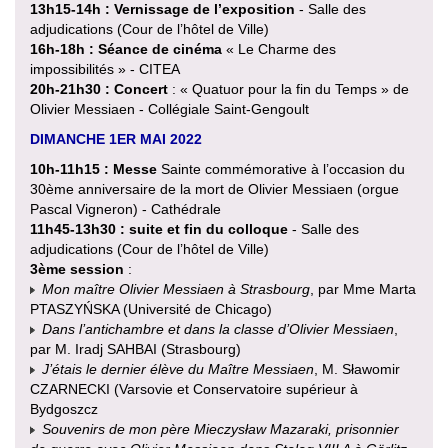
13h15-14h
: Vernissage de l’exposition
- Salle des
adjudications (Cour de l’hôtel de Ville)
16h-18h : Séance de cinéma
« Le Charme des
impossibilités » - CITEA
20h-21h30 : Concert
: « Quatuor pour la fin du Temps » de
Olivier Messiaen - Collégiale Saint-Gengoult
DIMANCHE 1ER MAI 2022
10h-11h15 : Messe
Sainte commémorative à l’occasion du
30ème anniversaire de la mort de Olivier Messiaen (orgue
Pascal Vigneron) - Cathédrale
11h45-13h30 : suite et fin du colloque
- Salle des
adjudications (Cour de l’hôtel de Ville)
3ème session
:
Mon maître Olivier Messiaen à Strasbourg
, par Mme Marta
PTASZYŃSKA (Université de Chicago)
Dans l’antichambre et dans la classe d’Olivier Messiaen
,
par M. Iradj SAHBAI (Strasbourg)
J’étais le dernier élève du Maître Messiaen
, M. Sławomir
CZARNECKI (Varsovie et Conservatoire supérieur à
Bydgoszcz
Souvenirs de mon père Mieczysław Mazaraki, prisonnier