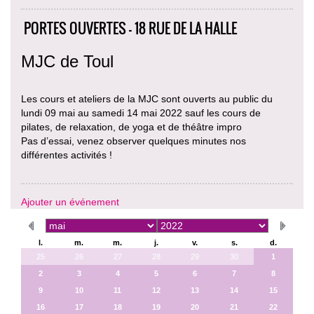
PORTES OUVERTES - 18 RUE DE LA HALLE
MJC de Toul
Les cours et ateliers de la MJC sont ouverts au public du
lundi 09 mai au samedi 14 mai 2022 sauf les cours de
pilates, de relaxation, de yoga et de théâtre impro
Pas d’essai, venez observer quelques minutes nos
différentes activités !
Ajouter un événement
l.
m.
m.
j.
v.
s.
d.
25
26
27
28
29
30
1
2
3
4
5
6
7
8
9
10
11
12
13
14
15
16
17
18
19
20
21
22