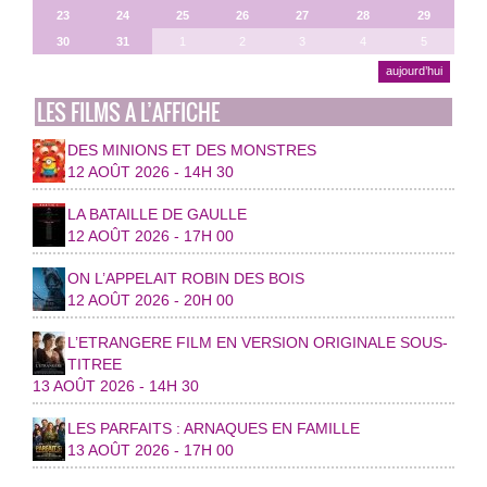
23
24
25
26
27
28
29
30
31
1
2
3
4
5
aujourd’hui
LES FILMS A L’AFFICHE
DES MINIONS ET DES MONSTRES
12 AOÛT 2026 - 14H 30
LA BATAILLE DE GAULLE
12 AOÛT 2026 - 17H 00
ON L’APPELAIT ROBIN DES BOIS
12 AOÛT 2026 - 20H 00
L’ETRANGERE FILM EN VERSION ORIGINALE SOUS-
TITREE
13 AOÛT 2026 - 14H 30
LES PARFAITS : ARNAQUES EN FAMILLE
13 AOÛT 2026 - 17H 00