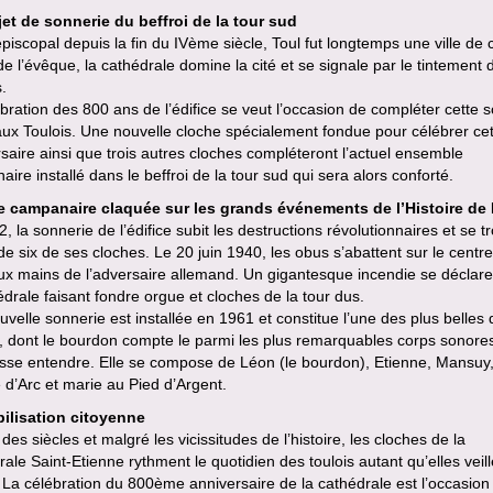
jet de sonnerie du beffroi de la tour sud
piscopal depuis la fin du IVème siècle, Toul fut longtemps une ville de c
de l’évêque, la cathédrale domine la cité et se signale par le tintement 
.
bration des 800 ans de l’édifice se veut l’occasion de compléter cette 
ux Toulois. Une nouvelle cloche spécialement fondue pour célébrer cet
saire ainsi que trois autres cloches compléteront l’actuel ensemble
ire installé dans le beffroi de la tour sud qui sera alors conforté.
e campanaire claquée sur les grands événements de l’Histoire de
, la sonnerie de l’édifice subit les destructions révolutionnaires et se t
de six de ses cloches. Le 20 juin 1940, les obus s’abattent sur le centre-
ux mains de l’adversaire allemand. Un gigantesque incendie se déclar
édrale faisant fondre orgue et cloches de la tour dus.
velle sonnerie est installée en 1961 et constitue l’une des plus belles 
, dont le bourdon compte le parmi les plus remarquables corps sonore
isse entendre. Elle se compose de Léon (le bourdon), Etienne, Mansuy
d’Arc et marie au Pied d’Argent.
ilisation citoyenne
des siècles et malgré les vicissitudes de l’histoire, les cloches de la
ale Saint-Etienne rythment le quotidien des toulois autant qu’elles veill
. La célébration du 800ème anniversaire de la cathédrale est l’occasion