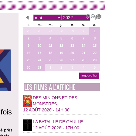
l.
m.
m.
j.
v.
s.
d.
25
26
27
28
29
30
1
2
3
4
5
6
7
8
9
10
11
12
13
14
15
16
17
18
19
20
21
22
23
24
25
26
27
28
29
30
31
1
2
3
4
5
aujourd’hui
LES FILMS A L’AFFICHE
DES MINIONS ET DES
MONSTRES
12 AOÛT 2026 - 14H 30
fois
LA BATAILLE DE GAULLE
12 AOÛT 2026 - 17H 00
ré près
mbole