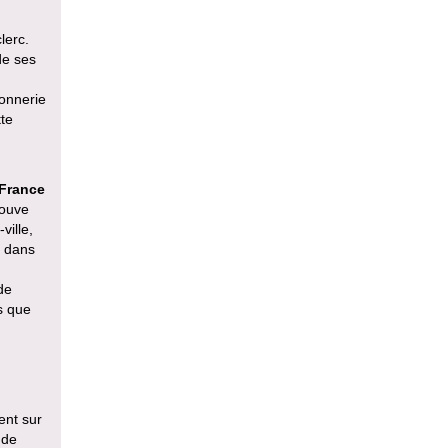
lerc.
de ses
sonnerie
te
 France
rouve
ville,
e dans
de
s que
,
ent sur
 de