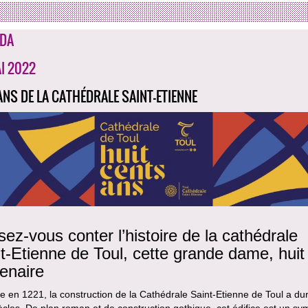
DA
AI 2022
ANS DE LA CATHÉDRALE SAINT-ETIENNE
sez-vous conter l’histoire de la cathédrale
t-Etienne de Toul, cette grande dame, huit 
enaire
 en 1221, la construction de la Cathédrale Saint-Etienne de Toul a du
ècles. De plan roman et de construction gothique, cet édifice est un sy