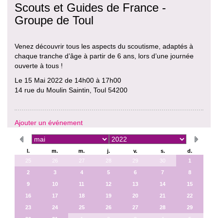
Scouts et Guides de France -
Groupe de Toul
Venez découvrir tous les aspects du scoutisme, adaptés à
chaque tranche d’âge à partir de 6 ans, lors d’une journée
ouverte à tous !
Le 15 Mai 2022 de 14h00 à 17h00
14 rue du Moulin Saintin, Toul 54200
Ajouter un événement
l.
m.
m.
j.
v.
s.
d.
25
26
27
28
29
30
1
2
3
4
5
6
7
8
9
10
11
12
13
14
15
16
17
18
19
20
21
22
23
24
25
26
27
28
29