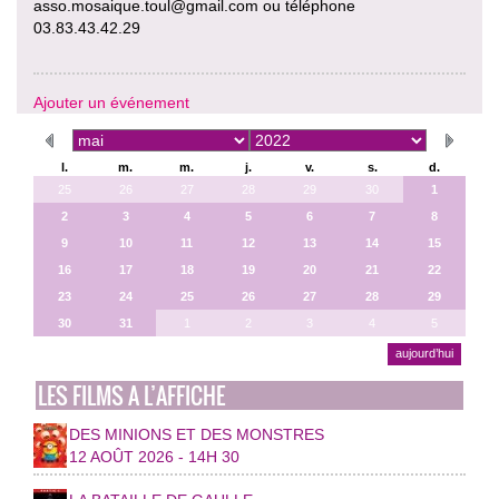
asso.mosaique.toul@gmail.com ou téléphone
03.83.43.42.29
Ajouter un événement
l.
m.
m.
j.
v.
s.
d.
25
26
27
28
29
30
1
2
3
4
5
6
7
8
9
10
11
12
13
14
15
16
17
18
19
20
21
22
23
24
25
26
27
28
29
30
31
1
2
3
4
5
aujourd’hui
LES FILMS A L’AFFICHE
DES MINIONS ET DES MONSTRES
12 AOÛT 2026 - 14H 30