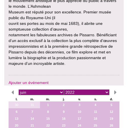
le mouvement artistique le plus apprécié du public à travers
le monde. L’Ashmolean
Museum est réputé pour son excellence. Premier musée
public du Royaume-Uni (il
ouvrit ses portes au mois de mai 1683), il abrite une
somptueuse collection d’œuvres,
notamment les fabuleuses archives de Pissarro. Bénéficiant
d’un accès exclusif à la collection la plus complète d’œuvres
impressionnistes et à la première grande rétrospective de
Pissarro depuis des décennies, ce film explore et met en
lumière la biographie et la production passionnante et
majeure d’un incroyable artiste.
Ajouter un événement
l.
m.
m.
j.
v.
s.
d.
30
31
1
2
3
4
5
6
7
8
9
10
11
12
13
14
15
16
17
18
19
20
21
22
23
24
25
26