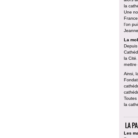
la cath
Une nou
France
l’on pu
Jeanne 
La mob
Depuis 
Cathédr
la Cité
mettre
Ainsi, 
Fondati
cathédr
cathéd
Toutes 
la cath
LA P
Les ma