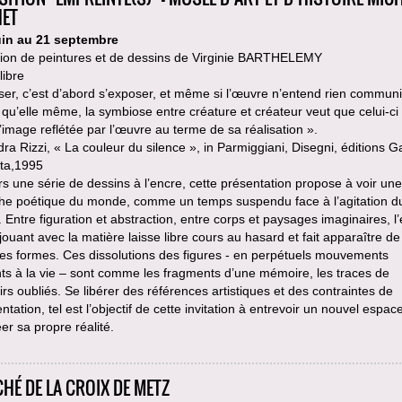
ET
uin au 21 septembre
tion de peintures et de dessins de Virginie BARTHELEMY
libre
er, c’est d’abord s’exposer, et même si l’œuvre n’entend rien commun
 qu’elle même, la symbiose entre créature et créateur veut que celui-c
l’image reflétée par l’œuvre au terme de sa réalisation ».
ra Rizzi, « La couleur du silence », in Parmiggiani, Disegni, éditions G
ta,1995
rs une série de dessins à l’encre, cette présentation propose à voir une
he poétique du monde, comme un temps suspendu face à l’agitation d
Entre figuration et abstraction, entre corps et paysages imaginaires, l
 jouant avec la matière laisse libre cours au hasard et fait apparaître de
es formes. Ces dissolutions des figures - en perpétuels mouvements
ts à la vie – sont comme les fragments d’une mémoire, les traces de
rs oubliés. Se libérer des références artistiques et des contraintes de
ntation, tel est l’objectif de cette invitation à entrevoir un nouvel espa
éer sa propre réalité.
HÉ DE LA CROIX DE METZ