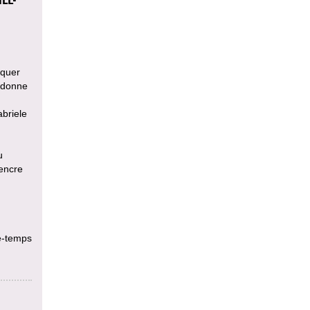
iquer
i donne
abriele
u
’encre
ce-temps