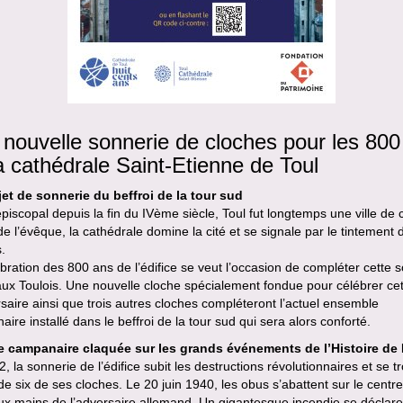
nouvelle sonnerie de cloches pour les 800
a cathédrale Saint-Etienne de Toul
jet de sonnerie du beffroi de la tour sud
piscopal depuis la fin du IVème siècle, Toul fut longtemps une ville de c
de l’évêque, la cathédrale domine la cité et se signale par le tintement 
.
bration des 800 ans de l’édifice se veut l’occasion de compléter cette 
ux Toulois. Une nouvelle cloche spécialement fondue pour célébrer cet
saire ainsi que trois autres cloches compléteront l’actuel ensemble
ire installé dans le beffroi de la tour sud qui sera alors conforté.
e campanaire claquée sur les grands événements de l’Histoire de
, la sonnerie de l’édifice subit les destructions révolutionnaires et se t
de six de ses cloches. Le 20 juin 1940, les obus s’abattent sur le centre-
ux mains de l’adversaire allemand. Un gigantesque incendie se déclar