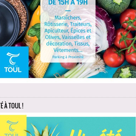
É À TOUL !