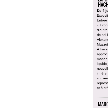
HACH
Du 4 j
Exposi
Entrée 
« Expos
d’autre
de soi 
Alexand
Mazzot
A trave
approc
monde. 
liquide
nouvell
inhéren
souveni
représe
et à cr
MARC