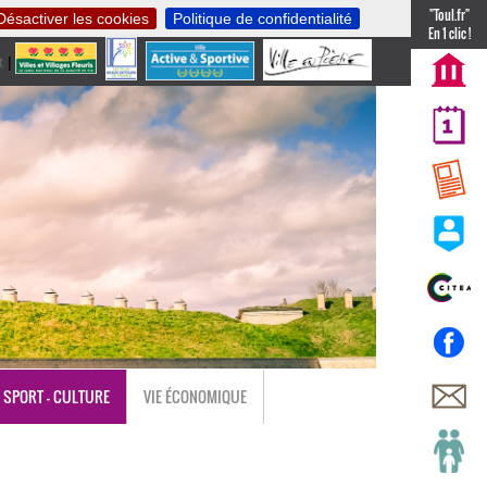
"Toul.fr"
Désactiver les cookies
Politique de confidentialité
En 1 clic !
t
|
nl
SPORT - CULTURE
VIE ÉCONOMIQUE