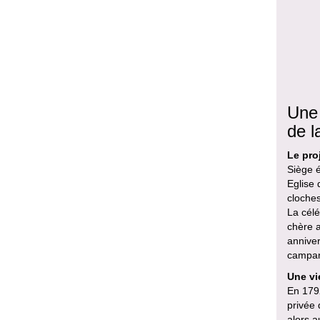
Une 
de l
Le pro
Siège é
Eglise 
cloches
La célé
chère a
anniver
campana
Une vi
En 1792
privée 
alors a