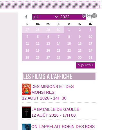
l.
m.
m.
j.
v.
s.
d.
27
28
29
30
1
2
3
4
5
6
7
8
9
10
11
12
13
14
15
16
17
18
19
20
21
22
23
24
25
26
27
28
29
30
31
aujourd’hui
LES FILMS A L’AFFICHE
DES MINIONS ET DES
MONSTRES
12 AOÛT 2026 - 14H 30
LA BATAILLE DE GAULLE
12 AOÛT 2026 - 17H 00
ON L’APPELAIT ROBIN DES BOIS