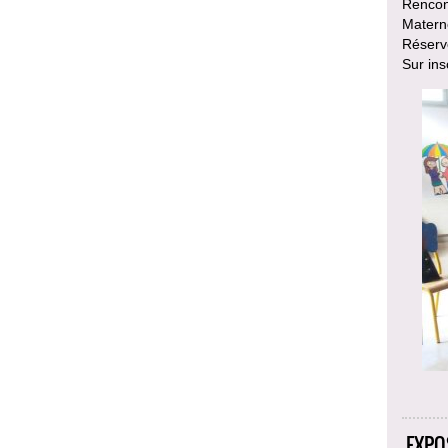
Rencont
Materne
Réservé
Sur ins
EXPO