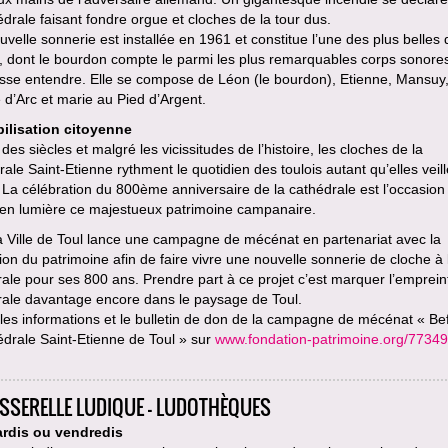
édrale faisant fondre orgue et cloches de la tour dus.
velle sonnerie est installée en 1961 et constitue l’une des plus belles 
, dont le bourdon compte le parmi les plus remarquables corps sonore
isse entendre. Elle se compose de Léon (le bourdon), Etienne, Mansuy
d’Arc et marie au Pied d’Argent.
ilisation citoyenne
des siècles et malgré les vicissitudes de l’histoire, les cloches de la
ale Saint-Etienne rythment le quotidien des toulois autant qu’elles veill
. La célébration du 800ème anniversaire de la cathédrale est l’occasion
 en lumière ce majestueux patrimoine campanaire.
la Ville de Toul lance une campagne de mécénat en partenariat avec la
on du patrimoine afin de faire vivre une nouvelle sonnerie de cloche à 
ale pour ses 800 ans. Prendre part à ce projet c’est marquer l’emprein
rale davantage encore dans le paysage de Toul.
les informations et le bulletin de don de la campagne de mécénat « Bef
édrale Saint-Etienne de Toul » sur
www.fondation-patrimoine.org/77349
ASSERELLE LUDIQUE - LUDOTHÈQUES
rdis ou vendredis