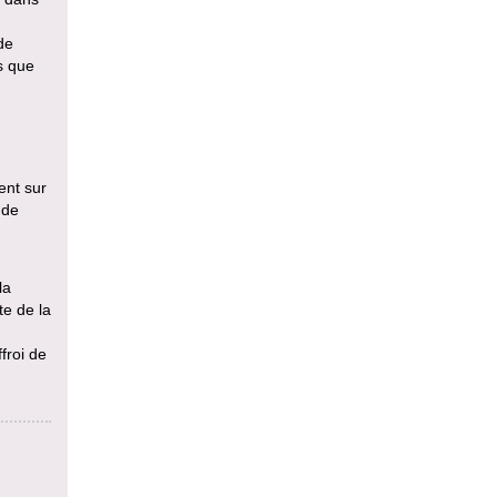
de
s que
,
ent sur
 de
la
te de la
froi de