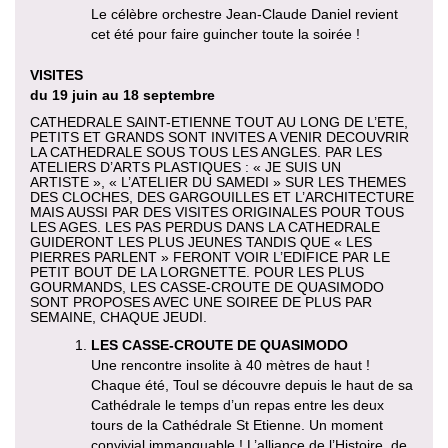
Le célèbre orchestre Jean-Claude Daniel revient
cet été pour faire guincher toute la soirée !
VISITES
du 19 juin au 18 septembre
CATHEDRALE SAINT-ETIENNE TOUT AU LONG DE L’ETE,
PETITS ET GRANDS SONT INVITES A VENIR DECOUVRIR
LA CATHEDRALE SOUS TOUS LES ANGLES. PAR LES
ATELIERS D’ARTS PLASTIQUES : « JE SUIS UN
ARTISTE », « L’ATELIER DU SAMEDI » SUR LES THEMES
DES CLOCHES, DES GARGOUILLES ET L’ARCHITECTURE
MAIS AUSSI PAR DES VISITES ORIGINALES POUR TOUS
LES AGES. LES PAS PERDUS DANS LA CATHEDRALE
GUIDERONT LES PLUS JEUNES TANDIS QUE « LES
PIERRES PARLENT » FERONT VOIR L’EDIFICE PAR LE
PETIT BOUT DE LA LORGNETTE. POUR LES PLUS
GOURMANDS, LES CASSE-CROUTE DE QUASIMODO
SONT PROPOSES AVEC UNE SOIREE DE PLUS PAR
SEMAINE, CHAQUE JEUDI.
LES CASSE-CROUTE DE QUASIMODO
Une rencontre insolite à 40 mètres de haut !
Chaque été, Toul se découvre depuis le haut de sa
Cathédrale le temps d’un repas entre les deux
tours de la Cathédrale St Etienne. Un moment
convivial immanquable ! L’alliance de l’Histoire, de