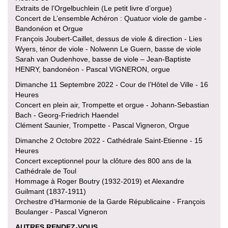
Extraits de l’Orgelbuchlein (Le petit livre d’orgue)
Concert de L’ensemble Achéron : Quatuor viole de gambe -
Bandonéon et Orgue
François Joubert-Caillet, dessus de viole & direction - Lies
Wyers, ténor de viole - Nolwenn Le Guern, basse de viole
Sarah van Oudenhove, basse de viole – Jean-Baptiste
HENRY, bandonéon - Pascal VIGNERON, orgue
Dimanche 11 Septembre 2022 - Cour de l’Hôtel de Ville - 16
Heures
Concert en plein air, Trompette et orgue - Johann-Sebastian
Bach - Georg-Friedrich Haendel
Clément Saunier, Trompette - Pascal Vigneron, Orgue
Dimanche 2 Octobre 2022 - Cathédrale Saint-Etienne - 15
Heures
Concert exceptionnel pour la clôture des 800 ans de la
Cathédrale de Toul
Hommage à Roger Boutry (1932-2019) et Alexandre
Guilmant (1837-1911)
Orchestre d’Harmonie de la Garde Républicaine - François
Boulanger - Pascal Vigneron
AUTRES RENDEZ-VOUS