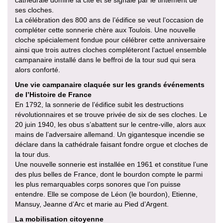
cathédrale domine la cité et se signale par le tintement de
ses cloches.
La célébration des 800 ans de l’édifice se veut l’occasion de
compléter cette sonnerie chère aux Toulois. Une nouvelle
cloche spécialement fondue pour célébrer cette anniversaire
ainsi que trois autres cloches compléteront l’actuel ensemble
campanaire installé dans le beffroi de la tour sud qui sera
alors conforté.
Une vie campanaire claquée sur les grands événements
de l’Histoire de France
En 1792, la sonnerie de l’édifice subit les destructions
révolutionnaires et se trouve privée de six de ses cloches. Le
20 juin 1940, les obus s’abattent sur le centre-ville, alors aux
mains de l’adversaire allemand. Un gigantesque incendie se
déclare dans la cathédrale faisant fondre orgue et cloches de
la tour dus.
Une nouvelle sonnerie est installée en 1961 et constitue l’une
des plus belles de France, dont le bourdon compte le parmi
les plus remarquables corps sonores que l’on puisse
entendre. Elle se compose de Léon (le bourdon), Etienne,
Mansuy, Jeanne d’Arc et marie au Pied d’Argent.
La mobilisation citoyenne