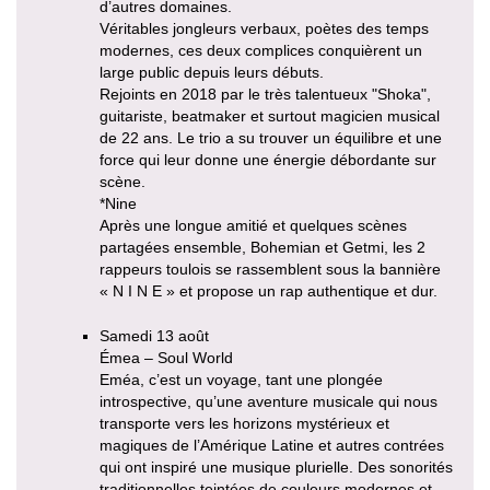
d’autres domaines.
Véritables jongleurs verbaux, poètes des temps
modernes, ces deux complices conquièrent un
large public depuis leurs débuts.
Rejoints en 2018 par le très talentueux "Shoka",
guitariste, beatmaker et surtout magicien musical
de 22 ans. Le trio a su trouver un équilibre et une
force qui leur donne une énergie débordante sur
scène.
*Nine
Après une longue amitié et quelques scènes
partagées ensemble, Bohemian et Getmi, les 2
rappeurs toulois se rassemblent sous la bannière
« N I N E » et propose un rap authentique et dur.
Samedi 13 août
Émea – Soul World
Eméa, c’est un voyage, tant une plongée
introspective, qu’une aventure musicale qui nous
transporte vers les horizons mystérieux et
magiques de l’Amérique Latine et autres contrées
qui ont inspiré une musique plurielle. Des sonorités
traditionnelles teintées de couleurs modernes et