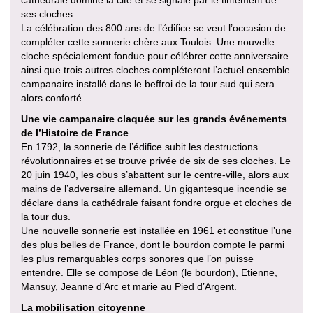
cathédrale domine la cité et se signale par le tintement de
ses cloches.
La célébration des 800 ans de l’édifice se veut l’occasion de
compléter cette sonnerie chère aux Toulois. Une nouvelle
cloche spécialement fondue pour célébrer cette anniversaire
ainsi que trois autres cloches compléteront l’actuel ensemble
campanaire installé dans le beffroi de la tour sud qui sera
alors conforté.
Une vie campanaire claquée sur les grands événements
de l’Histoire de France
En 1792, la sonnerie de l’édifice subit les destructions
révolutionnaires et se trouve privée de six de ses cloches. Le
20 juin 1940, les obus s’abattent sur le centre-ville, alors aux
mains de l’adversaire allemand. Un gigantesque incendie se
déclare dans la cathédrale faisant fondre orgue et cloches de
la tour dus.
Une nouvelle sonnerie est installée en 1961 et constitue l’une
des plus belles de France, dont le bourdon compte le parmi
les plus remarquables corps sonores que l’on puisse
entendre. Elle se compose de Léon (le bourdon), Etienne,
Mansuy, Jeanne d’Arc et marie au Pied d’Argent.
La mobilisation citoyenne