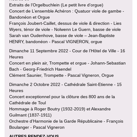
Extraits de l’Orgelbuchlein (Le petit livre d’orgue)
Concert de L’ensemble Achéron : Quatuor viole de gambe -
Bandonéon et Orgue
François Joubert-Caillet, dessus de viole & direction - Lies
Wyers, ténor de viole - Nolwenn Le Guern, basse de viole
Sarah van Oudenhove, basse de viole – Jean-Baptiste
HENRY, bandonéon - Pascal VIGNERON, orgue
Dimanche 11 Septembre 2022 - Cour de l’Hôtel de Ville - 16
Heures
Concert en plein air, Trompette et orgue - Johann-Sebastian
Bach - Georg-Friedrich Haendel
Clément Saunier, Trompette - Pascal Vigneron, Orgue
Dimanche 2 Octobre 2022 - Cathédrale Saint-Etienne - 15
Heures
Concert exceptionnel pour la clôture des 800 ans de la
Cathédrale de Toul
Hommage à Roger Boutry (1932-2019) et Alexandre
Guilmant (1837-1911)
Orchestre d’Harmonie de la Garde Républicaine - François
Boulanger - Pascal Vigneron
AUTRES RENDEZ-VOUS