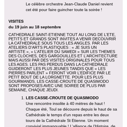
Le célèbre orchestre Jean-Claude Daniel revient
cet été pour faire guincher toute la soirée !
VISITES
du 19 juin au 18 septembre
CATHEDRALE SAINT-ETIENNE TOUT AU LONG DE L’ETE,
PETITS ET GRANDS SONT INVITES A VENIR DECOUVRIR
LA CATHEDRALE SOUS TOUS LES ANGLES. PAR LES
ATELIERS D’ARTS PLASTIQUES : « JE SUIS UN
ARTISTE », « L’ATELIER DU SAMEDI » SUR LES THEMES
DES CLOCHES, DES GARGOUILLES ET L’ARCHITECTURE
MAIS AUSSI PAR DES VISITES ORIGINALES POUR TOUS
LES AGES. LES PAS PERDUS DANS LA CATHEDRALE
GUIDERONT LES PLUS JEUNES TANDIS QUE « LES
PIERRES PARLENT » FERONT VOIR L’EDIFICE PAR LE
PETIT BOUT DE LA LORGNETTE. POUR LES PLUS
GOURMANDS, LES CASSE-CROUTE DE QUASIMODO
SONT PROPOSES AVEC UNE SOIREE DE PLUS PAR
SEMAINE, CHAQUE JEUDI.
LES CASSE-CROUTE DE QUASIMODO
Une rencontre insolite à 40 mètres de haut !
Chaque été, Toul se découvre depuis le haut de sa
Cathédrale le temps d’un repas entre les deux
tours de la Cathédrale St Etienne. Un moment
convivial immanquable ! L’alliance de l’Histoire, de