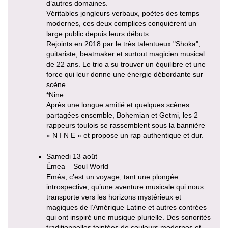
d’autres domaines.
Véritables jongleurs verbaux, poètes des temps
modernes, ces deux complices conquièrent un
large public depuis leurs débuts.
Rejoints en 2018 par le très talentueux "Shoka",
guitariste, beatmaker et surtout magicien musical
de 22 ans. Le trio a su trouver un équilibre et une
force qui leur donne une énergie débordante sur
scène.
*Nine
Après une longue amitié et quelques scènes
partagées ensemble, Bohemian et Getmi, les 2
rappeurs toulois se rassemblent sous la bannière
« N I N E » et propose un rap authentique et dur.
Samedi 13 août
Émea – Soul World
Eméa, c’est un voyage, tant une plongée
introspective, qu’une aventure musicale qui nous
transporte vers les horizons mystérieux et
magiques de l’Amérique Latine et autres contrées
qui ont inspiré une musique plurielle. Des sonorités
traditionnelles teintées de couleurs modernes et