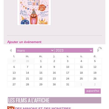
Ajouter un événement
l.
m.
m.
j.
v.
s.
d.
27
28
1
2
3
4
5
6
7
8
9
10
11
12
13
14
15
16
17
18
19
20
21
22
23
24
25
26
27
28
29
30
31
1
2
aujourd’hui
LES FILMS A L’AFFICHE
DES MINIONS ET DES MONSTRES