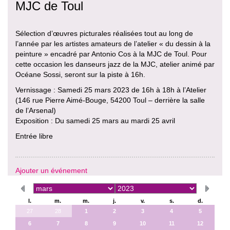
MJC de Toul
Sélection d’œuvres picturales réalisées tout au long de
l’année par les artistes amateurs de l’atelier « du dessin à la
peinture » encadré par Antonio Cos à la MJC de Toul. Pour
cette occasion les danseurs jazz de la MJC, atelier animé par
Océane Sossi, seront sur la piste à 16h.
Vernissage : Samedi 25 mars 2023 de 16h à 18h à l’Atelier
(146 rue Pierre Aimé-Bouge, 54200 Toul – derrière la salle
de l’Arsenal)
Exposition : Du samedi 25 mars au mardi 25 avril
Entrée libre
Ajouter un événement
l.
m.
m.
j.
v.
s.
d.
27
28
1
2
3
4
5
6
7
8
9
10
11
12