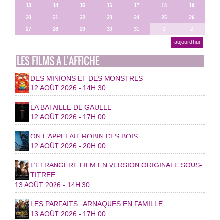
13
14
15
16
17
18
19
20
21
22
23
24
25
26
27
28
29
30
31
1
2
aujourd’hui
LES FILMS A L’AFFICHE
DES MINIONS ET DES MONSTRES
12 AOÛT 2026 - 14H 30
LA BATAILLE DE GAULLE
12 AOÛT 2026 - 17H 00
ON L’APPELAIT ROBIN DES BOIS
12 AOÛT 2026 - 20H 00
L’ETRANGERE FILM EN VERSION ORIGINALE SOUS-
TITREE
13 AOÛT 2026 - 14H 30
LES PARFAITS : ARNAQUES EN FAMILLE
13 AOÛT 2026 - 17H 00