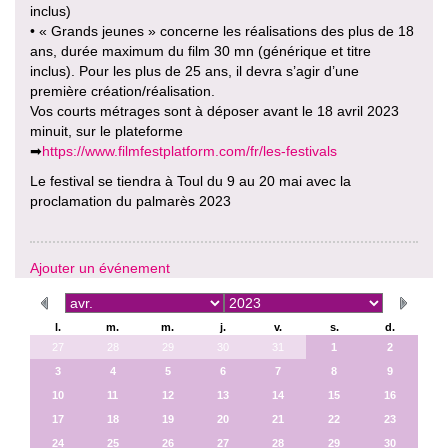
inclus)
• « Grands jeunes » concerne les réalisations des plus de 18
ans, durée maximum du film 30 mn (générique et titre
inclus). Pour les plus de 25 ans, il devra s’agir d’une
première création/réalisation.
Vos courts métrages sont à déposer avant le 18 avril 2023
minuit, sur le plateforme
➡
https://www.filmfestplatform.com/fr/les-festivals
Le festival se tiendra à Toul du 9 au 20 mai avec la
proclamation du palmarès 2023
Ajouter un événement
l.
m.
m.
j.
v.
s.
d.
27
28
29
30
31
1
2
3
4
5
6
7
8
9
10
11
12
13
14
15
16
17
18
19
20
21
22
23
24
25
26
27
28
29
30