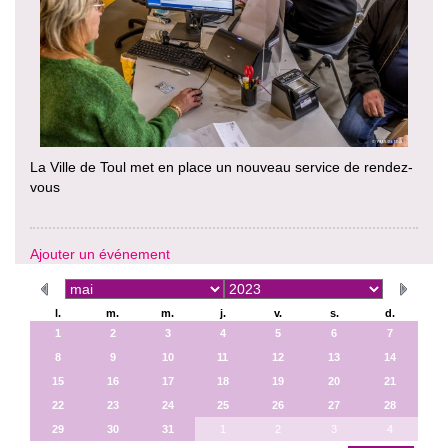
La Ville de Toul met en place un nouveau service de rendez-
vous
Ajouter un événement
l.
m.
m.
j.
v.
s.
d.
1
2
3
4
5
6
7
8
9
10
11
12
13
14
15
16
17
18
19
20
21
22
23
24
25
26
27
28
29
30
31
1
2
3
4