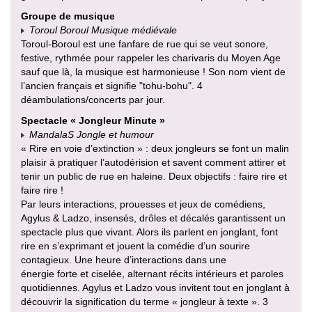
Groupe de musique
Toroul Boroul Musique médiévale
Toroul-Boroul est une fanfare de rue qui se veut sonore,
festive, rythmée pour rappeler les charivaris du Moyen Age
sauf que là, la musique est harmonieuse ! Son nom vient de
l’ancien français et signifie "tohu-bohu". 4
déambulations/concerts par jour.
Spectacle « Jongleur Minute »
MandalaS Jongle et humour
« Rire en voie d’extinction » : deux jongleurs se font un malin
plaisir à pratiquer l’autodérision et savent comment attirer et
tenir un public de rue en haleine. Deux objectifs : faire rire et
faire rire !
Par leurs interactions, prouesses et jeux de comédiens,
Agylus & Ladzo, insensés, drôles et décalés garantissent un
spectacle plus que vivant. Alors ils parlent en jonglant, font
rire en s’exprimant et jouent la comédie d’un sourire
contagieux. Une heure d’interactions dans une
énergie forte et ciselée, alternant récits intérieurs et paroles
quotidiennes. Agylus et Ladzo vous invitent tout en jonglant à
découvrir la signification du terme « jongleur à texte ». 3