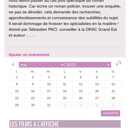
nous allons passer au cas plus spécifique du roman
historique. Car écrire un roman policier, trouver une enquête,
ne pas se dévoiler, cela demande des recherches,
approfondissements et connaissance des subtilités du sujet.
Il serait dommage de froisser les spécialistes en la matière !
Animé par Sébastien PACI, conseiller à la DRAC Grand Est
et auteur ; ……
Ajouter un événement
l.
m.
m.
j.
v.
s.
d.
1
2
3
4
5
6
7
8
9
10
11
12
13
14
15
16
17
18
19
20
21
22
23
24
25
26
27
28
29
30
31
1
2
3
4
aujourd’hui
LES FILMS A L’AFFICHE